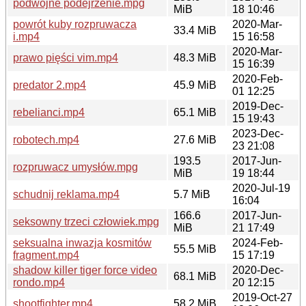
podwójne podejrzenie.mpg
MiB
18 10:46
powrót kuby rozpruwacza
2020-Mar-
33.4 MiB
i.mp4
15 16:58
2020-Mar-
prawo pięści vim.mp4
48.3 MiB
15 16:39
2020-Feb-
predator 2.mp4
45.9 MiB
01 12:25
2019-Dec-
rebelianci.mp4
65.1 MiB
15 19:43
2023-Dec-
robotech.mp4
27.6 MiB
23 21:08
193.5
2017-Jun-
rozpruwacz umysłów.mpg
MiB
19 18:44
2020-Jul-19
schudnij reklama.mp4
5.7 MiB
16:04
166.6
2017-Jun-
seksowny trzeci człowiek.mpg
MiB
21 17:49
seksualna inwazja kosmitów
2024-Feb-
55.5 MiB
fragment.mp4
15 17:19
shadow killer tiger force video
2020-Dec-
68.1 MiB
rondo.mp4
20 12:15
2019-Oct-27
shootfighter.mp4
58.2 MiB