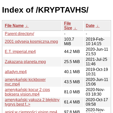
Index of /KRYPTAVHS/
File
File Name
↓
Date
↓
Size
↓
Parent directory/
-
-
103.7
2019-Feb-
2001 odyseja kosmiczna.mpg
MiB
10 14:15
2020-Jun-11
E.T. imperial.mp4
44.2 MiB
21:53
2021-Jul-25
Zakazana planeta.mpg
25.5 MiB
11:46
2019-Oct-19
alladyn.mp4
40.1 MiB
10:31
amerykański kickboxer
2020-Jun-11
43.5 MiB
nvc.mp4
15:06
amerykański kocur 2 cios
2020-Nov-
81.0 MiB
boksera vision.mp4
03 18:30
amerykański yakuza 2 błękitny
2020-Oct-17
61.4 MiB
tygrys best f..>
09:58
2020-Nov-
anioł w ciemności vision.mp4
97.8 MiB