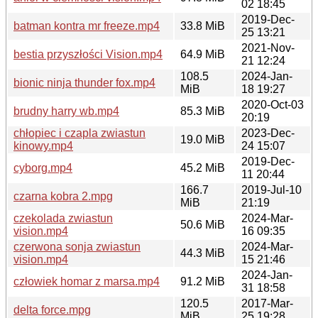
02 18:45
2019-Dec-
batman kontra mr freeze.mp4
33.8 MiB
25 13:21
2021-Nov-
bestia przyszłości Vision.mp4
64.9 MiB
21 12:24
108.5
2024-Jan-
bionic ninja thunder fox.mp4
MiB
18 19:27
2020-Oct-03
brudny harry wb.mp4
85.3 MiB
20:19
chłopiec i czapla zwiastun
2023-Dec-
19.0 MiB
kinowy.mp4
24 15:07
2019-Dec-
cyborg.mp4
45.2 MiB
11 20:44
166.7
2019-Jul-10
czarna kobra 2.mpg
MiB
21:19
czekolada zwiastun
2024-Mar-
50.6 MiB
vision.mp4
16 09:35
czerwona sonja zwiastun
2024-Mar-
44.3 MiB
vision.mp4
15 21:46
2024-Jan-
człowiek homar z marsa.mp4
91.2 MiB
31 18:58
120.5
2017-Mar-
delta force.mpg
MiB
25 19:28