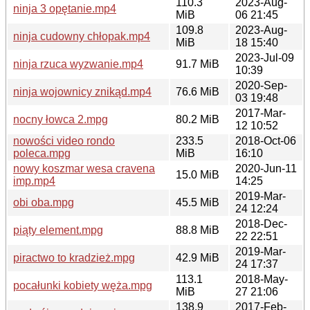
110.3
2023-Aug-
ninja 3 opętanie.mp4
MiB
06 21:45
109.8
2023-Aug-
ninja cudowny chłopak.mp4
MiB
18 15:40
2023-Jul-09
ninja rzuca wyzwanie.mp4
91.7 MiB
10:39
2020-Sep-
ninja wojownicy znikąd.mp4
76.6 MiB
03 19:48
2017-Mar-
nocny łowca 2.mpg
80.2 MiB
12 10:52
nowości video rondo
233.5
2018-Oct-06
poleca.mpg
MiB
16:10
nowy koszmar wesa cravena
2020-Jun-11
15.0 MiB
imp.mp4
14:25
2019-Mar-
obi oba.mpg
45.5 MiB
24 12:24
2018-Dec-
piąty element.mpg
88.8 MiB
22 22:51
2019-Mar-
piractwo to kradzież.mpg
42.9 MiB
24 17:37
113.1
2018-May-
pocałunki kobiety węża.mpg
MiB
27 21:06
138.9
2017-Feb-