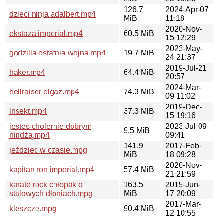
126.7
2024-Apr-07
dzieci ninja adalbert.mp4
MiB
11:18
2020-Nov-
ekstaza imperial.mp4
60.5 MiB
15 12:29
2023-May-
godzilla ostatnia wojna.mp4
19.7 MiB
24 21:37
2019-Jul-21
haker.mp4
64.4 MiB
20:57
2024-Mar-
hellraiser elgaz.mp4
74.3 MiB
09 11:02
2019-Dec-
insekt.mp4
37.3 MiB
15 19:16
jesteś cholernie dobrym
2023-Jul-09
9.5 MiB
nindżą.mp4
09:41
141.9
2017-Feb-
jeździec w czasie.mpg
MiB
18 09:28
2020-Nov-
kapitan ron imperial.mp4
57.4 MiB
21 21:59
karate rock chłopak o
163.5
2019-Jun-
stalowych dłoniach.mpg
MiB
17 20:09
2017-Mar-
kleszcze.mpg
90.4 MiB
12 10:55