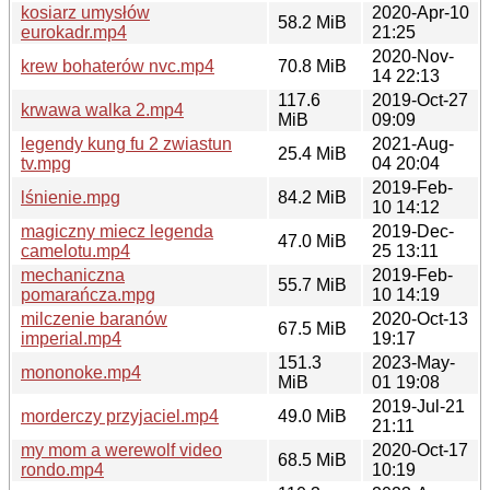
kosiarz umysłów
2020-Apr-10
58.2 MiB
eurokadr.mp4
21:25
2020-Nov-
krew bohaterów nvc.mp4
70.8 MiB
14 22:13
117.6
2019-Oct-27
krwawa walka 2.mp4
MiB
09:09
legendy kung fu 2 zwiastun
2021-Aug-
25.4 MiB
tv.mpg
04 20:04
2019-Feb-
lśnienie.mpg
84.2 MiB
10 14:12
magiczny miecz legenda
2019-Dec-
47.0 MiB
camelotu.mp4
25 13:11
mechaniczna
2019-Feb-
55.7 MiB
pomarańcza.mpg
10 14:19
milczenie baranów
2020-Oct-13
67.5 MiB
imperial.mp4
19:17
151.3
2023-May-
mononoke.mp4
MiB
01 19:08
2019-Jul-21
morderczy przyjaciel.mp4
49.0 MiB
21:11
my mom a werewolf video
2020-Oct-17
68.5 MiB
rondo.mp4
10:19