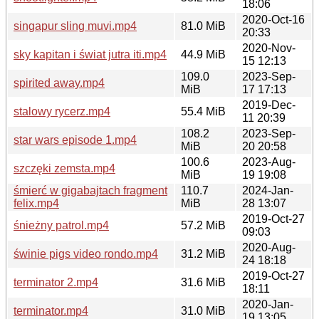
18:06
2020-Oct-16
singapur sling muvi.mp4
81.0 MiB
20:33
2020-Nov-
sky kapitan i świat jutra iti.mp4
44.9 MiB
15 12:13
109.0
2023-Sep-
spirited away.mp4
MiB
17 17:13
2019-Dec-
stalowy rycerz.mp4
55.4 MiB
11 20:39
108.2
2023-Sep-
star wars episode 1.mp4
MiB
20 20:58
100.6
2023-Aug-
szczęki zemsta.mp4
MiB
19 19:08
śmierć w gigabajtach fragment
110.7
2024-Jan-
felix.mp4
MiB
28 13:07
2019-Oct-27
śnieżny patrol.mp4
57.2 MiB
09:03
2020-Aug-
świnie pigs video rondo.mp4
31.2 MiB
24 18:18
2019-Oct-27
terminator 2.mp4
31.6 MiB
18:11
2020-Jan-
terminator.mp4
31.0 MiB
19 13:05